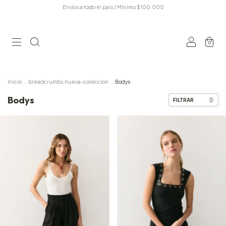
Envíos a todo el país / Mínimo $100.000
0
Inicio
.
breadcrumbs.nueva-coleccion
.
Bodys
Bodys
FILTRAR